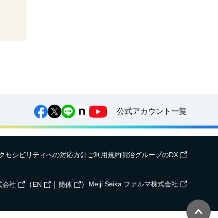
公式アカウント一覧
クセシビリティへの対応方針
ご利用規約
明治グループのDX
（
｜
）
Meiji Seika ファルマ株式会社
式会社
EN
簡体