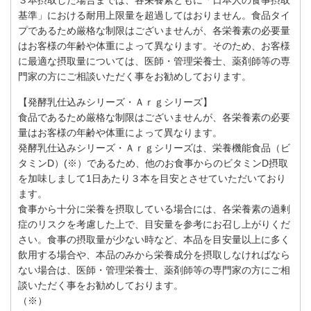
基準」における耐用上限量を超過してはおりません。食品タイ
プであるため厳格な制限はございませんが、各栄養素の必要量
はお客様の年齢や体重によって異なります。そのため、お客様
に最適な摂取量については、医師・管理栄養士、薬剤師等の専
門家の方にご相談いただく事をお勧めしております。
【発酵乳仕込みシリーズ・Ａｒｇシリーズ】
食品であるため厳格な制限はございませんが、各栄養素の必要
量はお客様の年齢や体重によって異なります。
発酵乳仕込みシリーズ・Ａｒｇシリーズは、栄養機能食品（ビ
タミンD）(※）であるため、他のお食事からのビタミンD摂取
を加味しまして1日あたり３本を目安とさせていただいており
ます。
食事から十分に栄養を摂取している場合には、各栄養素の過剰
症のリスクを考慮した上で、目安量を参考にお召し上がりくだ
さい。食事の摂取量が少ない時など、本品を目安量以上に多く
飲用する場合や、本品のみから栄養成分を摂取しなければなら
ない場合は、医師・管理栄養士、薬剤師等の専門家の方にご相
談いただく事をお勧めしております。
（※）