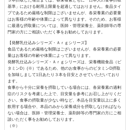
基準」における耐用上限量を超過してはおりません。食品タイ
プであるため厳格な制限はございませんが、各栄養素の必要量
はお客様の年齢や体重によって異なります。そのため、お客様
に最適な摂取量については、医師・管理栄養士、薬剤師等の専
門家の方にご相談いただく事をお勧めしております。
【発酵乳仕込みシリーズ・Ａｒｇシリーズ】
食品であるため厳格な制限はございませんが、各栄養素の必要
量はお客様の年齢や体重によって異なります。
発酵乳仕込みシリーズ・Ａｒｇシリーズは、栄養機能食品（ビ
タミンD）(※）であるため、他のお食事からのビタミンD摂取
を加味しまして1日あたり３本を目安とさせていただいており
ます。
食事から十分に栄養を摂取している場合には、各栄養素の過剰
症のリスクを考慮した上で、目安量を参考にお召し上がりくだ
さい。食事の摂取量が少ない時など、本品を目安量以上に多く
飲用する場合や、本品のみから栄養成分を摂取しなければなら
ない場合は、医師・管理栄養士、薬剤師等の専門家の方にご相
談いただく事をお勧めしております。
（※）