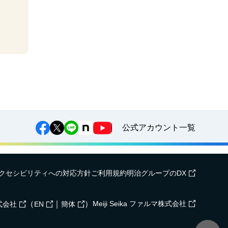
公式アカウント一覧
クセシビリティへの対応方針
ご利用規約
明治グループのDX
（
｜
）
Meiji Seika ファルマ株式会社
式会社
EN
簡体