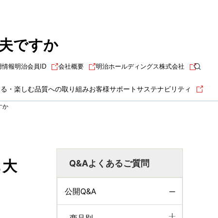
夫ですか
用情報
明治会員ID
会社概要
明治ホールディングス株式会社
知る・楽しむ
品質への取り組み
お客様サポート
サステナビリティ
すか
も大
Q&Aよくあるご質問
公開Q&A