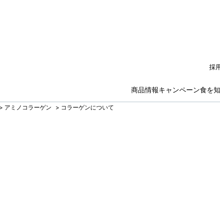
採
商品情報
キャンペーン
食を
>
アミノコラーゲン
>
コラーゲンについて