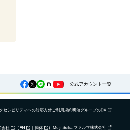
公式アカウント一覧
クセシビリティへの対応方針
ご利用規約
明治グループのDX
（
｜
）
Meiji Seika ファルマ株式会社
式会社
EN
簡体