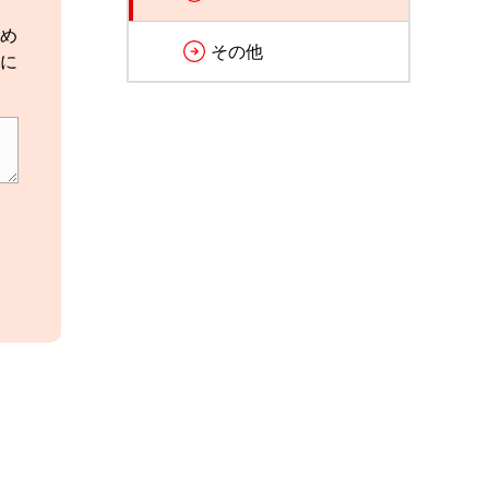
め
その他
に