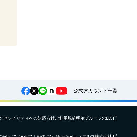
公式アカウント一覧
クセシビリティへの対応方針
ご利用規約
明治グループのDX
（
｜
）
Meiji Seika ファルマ株式会社
式会社
EN
簡体