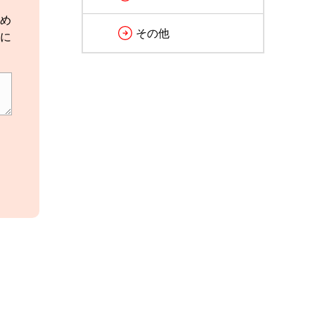
め
その他
に