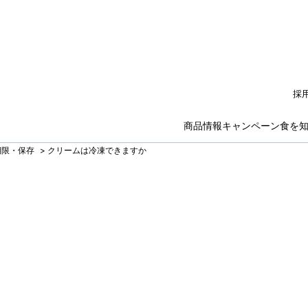
採
商品情報
キャンペーン
食を
期限・保存
>
クリームは冷凍できますか