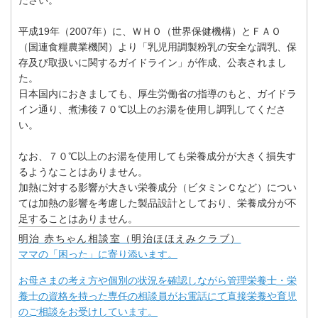
平成19年（2007年）に、ＷＨＯ（世界保健機構）とＦＡＯ
（国連食糧農業機関）より「乳児用調製粉乳の安全な調乳、保
存及び取扱いに関するガイドライン」が作成、公表されまし
た。
日本国内におきましても、厚生労働省の指導のもと、ガイドラ
イン通り、煮沸後７０℃以上のお湯を使用し調乳してくださ
い。
なお、７０℃以上のお湯を使用しても栄養成分が大きく損失す
るようなことはありません。
加熱に対する影響が大きい栄養成分（ビタミンＣなど）につい
ては加熱の影響を考慮した製品設計としており、栄養成分が不
足することはありません。
明治 赤ちゃん相談室（明治ほほえみクラブ）
ママの「困った」に寄り添います。
お母さまの考え方や個別の状況を確認しながら管理栄養士・栄
養士の資格を持った専任の相談員がお電話にて直接栄養や育児
のご相談をお受けしています。