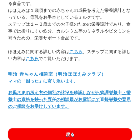
る食品です。
ほほえみは１歳頃までの赤ちゃんの成長を考えた栄養設計とな
っている、母乳をお手本としているミルクです。
ステップは１～３歳までのお子様のための栄養設計であり、食
事では摂りにくい鉄分、カルシウム等のミネラルやビタミンを
補うための、栄養サポート食品です。
ほほえみに関する詳しい内容は
こちら
、ステップに関する詳し
い内容は
こちら
でご覧いただけます。
明治 赤ちゃん相談室（明治ほほえみクラブ）
ママの「困った」に寄り添います。
お母さまの考え方や個別の状況を確認しながら管理栄養士・栄
養士の資格を持った専任の相談員がお電話にて直接栄養や育児
のご相談をお受けしています。
戻る