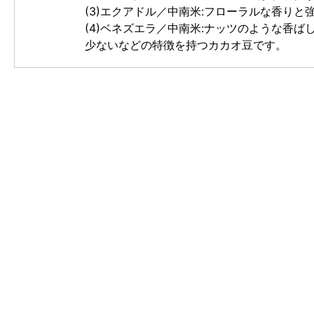
(3)エクアドル／中南米:フローラルな香り
(4)ベネズエラ／中南米:ナッツのような香
少ないなどの特徴を持つカカオ豆です。