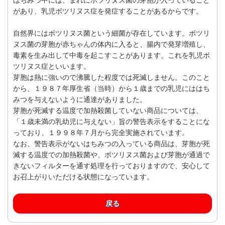
があり、乳児ボツリヌス症を発症することがあるからです。
自然界にはボツリヌス菌という細菌が存在しています。ボツリ
ヌス菌の芽胞が赤ちゃんの体内に入ると、腸内で発芽増殖し、
毒素を生み出して中毒を起こすことがあります。これを乳児ボ
ツリヌス症といいます。
芽胞は熱に強いので沸騰した程度では死滅しません。このこと
から、１９８７年厚生省（当時）から１歳までの乳児にははち
みつを与えないように通達がありました。
芽胞が死滅する温度で加熱殺菌していない商品については、
「１歳未満の乳幼児に与えない」旨の警告表示をすることにな
っており、１９９８年７月から完全実施されています。
なお、警告表示がないはちみつの入っている商品は、芽胞が死
滅する温度での加熱殺菌や、ボツリヌス菌および芽胞が通過で
きないフィルターを通す処理を行っておりますので、安心して
お召上がりいただける状態になっています。
戻る