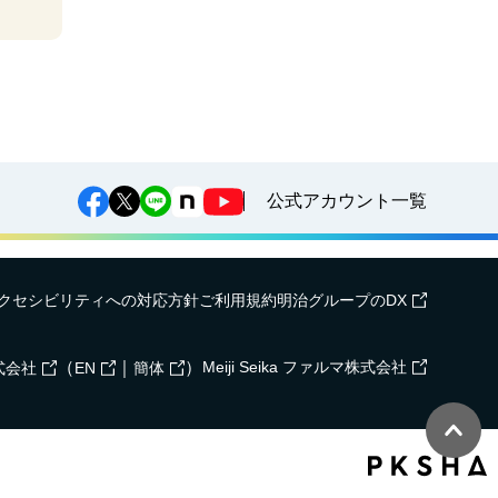
公式アカウント一覧
クセシビリティへの対応方針
ご利用規約
明治グループのDX
（
｜
）
Meiji Seika ファルマ株式会社
式会社
EN
簡体