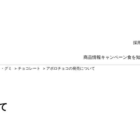
採
商品情報
キャンペーン
食を
ト・グミ
>
チョコレート
>
アポロチョコの発売について
て