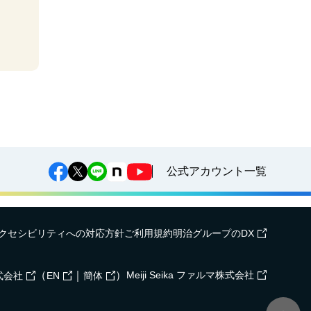
公式アカウント一覧
クセシビリティへの対応方針
ご利用規約
明治グループのDX
（
｜
）
Meiji Seika ファルマ株式会社
式会社
EN
簡体