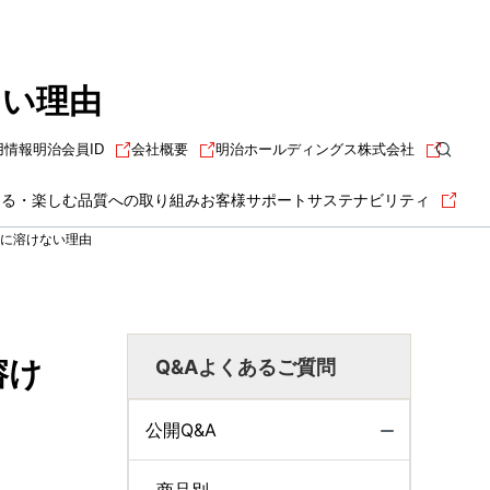
ない理由
用情報
明治会員ID
会社概要
明治ホールディングス株式会社
知る・楽しむ
品質への取り組み
お客様サポート
サステナビリティ
に溶けない理由
溶け
Q&Aよくあるご質問
公開Q&A