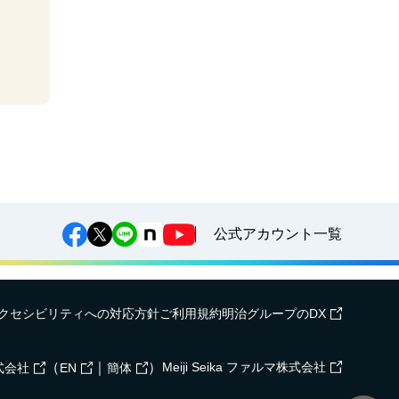
公式アカウント一覧
クセシビリティへの対応方針
ご利用規約
明治グループのDX
（
｜
）
Meiji Seika ファルマ株式会社
式会社
EN
簡体