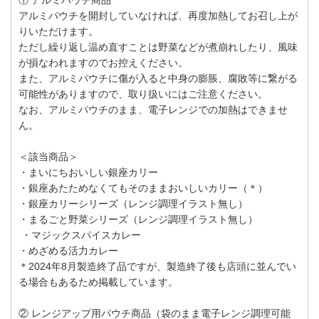
アルミパウチを開封していなければ、再度加熱してお召し上が
りいただけます。
ただし繰り返し温め直すことは野菜などが煮崩れしたり、風味
が損なわれますのでお控えください。
また、アルミパウチに傷が入ると中身の膨脹、腐敗等に繋がる
可能性がありますので、取り扱いにはご注意ください。
なお、アルミパウチのまま、電子レンジでの加熱はできませ
ん。
＜該当商品＞
・まいにちおいしい銀座カリー
・銀座あたためなくてもそのままおいしいカリー（＊）
・銀座カリーシリーズ（レンジ調理イラスト無し）
・まるごと野菜シリーズ（レンジ調理イラスト無し）
・マジックスパイスカレー
・めざめる活力カレー
＊2024年8月製造終了品ですが、製造終了後も店頭に並んでい
る場合もあるため掲載しています。
② レンジアップ用パウチ商品（袋のまま電子レンジ調理可能