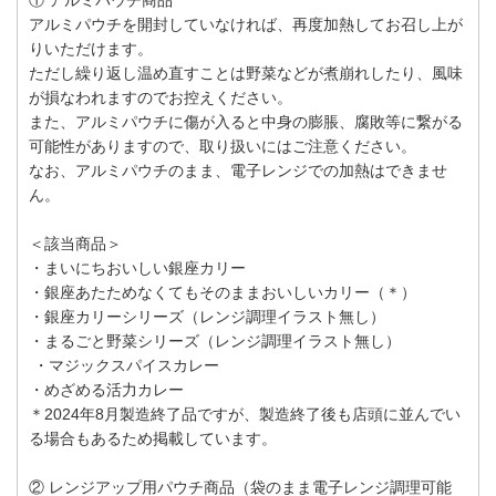
アルミパウチを開封していなければ、再度加熱してお召し上が
りいただけます。
ただし繰り返し温め直すことは野菜などが煮崩れしたり、風味
が損なわれますのでお控えください。
また、アルミパウチに傷が入ると中身の膨脹、腐敗等に繋がる
可能性がありますので、取り扱いにはご注意ください。
なお、アルミパウチのまま、電子レンジでの加熱はできませ
ん。
＜該当商品＞
・まいにちおいしい銀座カリー
・銀座あたためなくてもそのままおいしいカリー（＊）
・銀座カリーシリーズ（レンジ調理イラスト無し）
・まるごと野菜シリーズ（レンジ調理イラスト無し）
・マジックスパイスカレー
・めざめる活力カレー
＊2024年8月製造終了品ですが、製造終了後も店頭に並んでい
る場合もあるため掲載しています。
② レンジアップ用パウチ商品（袋のまま電子レンジ調理可能