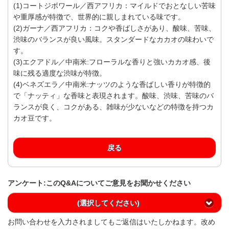
(1)コートジボワール／西アフリカ：マイルドでおとなしい苦味
や重厚感が特徴で、世界的に親しまれている味です。
(2)ガーナ／西アフリカ：コクや香ばしさがあり、酸味、苦味、
渋味のバランスが良い風味。スタンダードなカカオの味わいで
す。
(3)エクアドル／中南米:フローラルな香りと強いカカオ感、後
味に残る適度な渋味が特徴。
(4)ベネズエラ／中南米:ナッツのような香ばしい香りが特徴的
で「ナッティ」な香味と表現されます。酸味、渋味、苦味のバ
ランスが良く、コクがある、雑味が少ないなどの特徴を持つカ
カオ豆です。
戻る
アンケート:このQ&Aについてご意見をお聞かせください
(選択してください)
お問い合わせを入力されましてもご返信はいたしかねます。改め