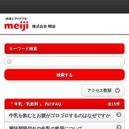
キーワード検索
検索する
アクセス数順
『 牛乳・乳飲料 』 内のFAQ
全15件
牛乳を飲むとお腹がゴロゴロするのはなぜですか
賞味期限切れの牛乳の飲用について