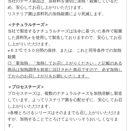
当社のチーズ製品は、原材料を適切に加熱・殺菌しているた
め、安心してお召し上がりいただけます。
リステリア菌は原料乳の加熱殺菌により死滅します。
＜ナチュラルチーズ＞
当社で製造するナチュラルチーズは法令に基づいた条件で殺菌
した原料乳※ を使用して製造しておりますので、安心してお召
し上がりいただけます。
※６３℃で３０分間の保持、または、これと同等条件での加熱
殺菌
◎「要加熱」「加熱してお召し上がりください」と記載のある
商品は加熱調理を前提に設計された商品ですので、必ず加熱し
てからのお召し上がりをお願いいたします。
＜プロセスチーズ＞
プロセスチーズは、複数のナチュラルチーズを加熱溶解し製造
しています。よってリステリア菌を心配せずに、安心してお召
し上がりいただけます。
○各種とろけるシリーズはそのままでも召し上がりいただけま
すが、加熱することでとろけてよりいっそうおいしくなりま
す。