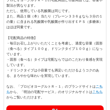
製法が異なります。
ただし、使用している乳酸菌は同じです。
また、商品１個（本）当たり（プレーン３３６ｇなら３分の１
の量）に含まれる乳酸菌や乳酸菌が作り出すＥＰＳ（多糖体）
はほぼ同量です。
【宅配商品の特徴】
・毎日お召し上がりいただくことを考慮し、適度な容量（固形
（食べる）タイプ１００ｇ、ドリンクタイプ１００ｇ）になっ
ています。
・固形（食べる）タイプは宅配ならではのこだわり食感を実現
しています。
・ドリンクタイプは小容量でも満足いただけるようコクのあ
る、まろやかな味わいを実現しています。
なお、「プロビオヨーグルトＲ－１」のブランドサイトは
こち
ら
から、「明治の宅配サービス」のオリジナルサイトは
こちら
からご覧いただけます。