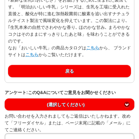
す。「明治おいしい牛乳」シリーズは、生乳を工場に受入れた
直後と、酸化が特に進む加熱殺菌前に酸素を追い出すナチュラ
ルテイスト製法で風味変化を抑えています。この製法により､
｢生乳本来の自然でさわやかな香り､ ほのかな甘み､ まろやかな
コクはそのままにすっきりしたあと味」を味わうことができる
のです。
なお「おいしい牛乳」の商品カタログは
こちら
から、 ブランド
サイトは
こちら
からご覧いただけます。
戻る
アンケート:このQ&Aについてご意見をお聞かせください
(選択してください)
お問い合わせを入力されましてもご返信はいたしかねます。改め
て「フリーダイヤル」または、ページ末尾に記載の「メール」に
てご連絡ください。